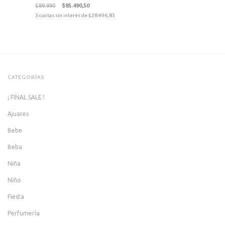
$89.990
$85.490,50
3
cuotas sin interés de
$28.496,83
CATEGORÍAS
¡ FINAL SALE !
Ajuares
Bebe
Beba
Niña
Niño
Fiesta
Perfumería