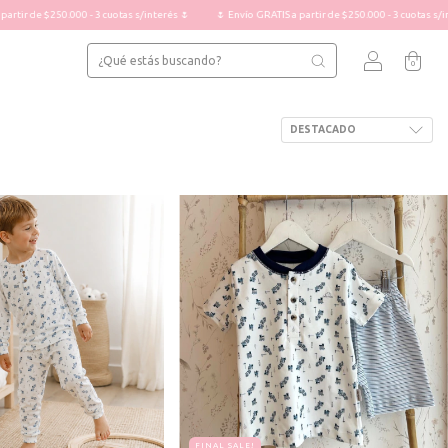
250.000 - 3 cuotas s/interés 🌷
🌷 Envío GRATIS a partir de $250.000 - 3 cuotas s/interés 🌷
0
FINAL SALE!