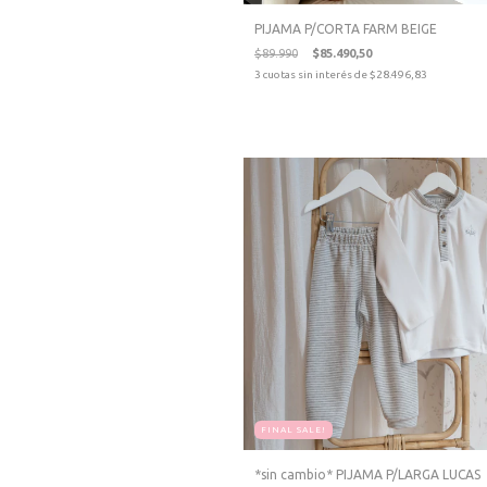
PIJAMA P/CORTA FARM BEIGE
$89.990
$85.490,50
3
cuotas sin interés de
$28.496,83
FINAL SALE!
*sin cambio* PIJAMA P/LARGA LUCAS