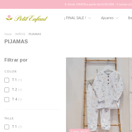
🌷 Envío GRATIS a partir de $250.000 - 3 cuotas s/interés 🌷
¡ FINAL SALE !
Ajuares
B
Inicio
.
NIÑOS
.
PIJAMAS
PIJAMAS
Filtrar por
COLOR
T 1
(1)
T 2
(1)
T 4
(1)
TALLE
T 1
(7)
FINAL SALE!