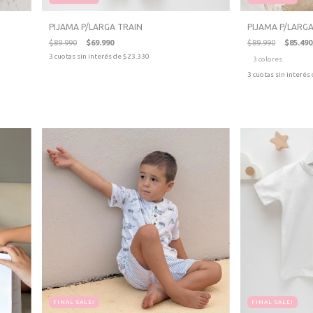
PIJAMA P/LARGA TRAIN
PIJAMA P/LARGA
$89.990
$69.990
$89.990
$85.490
3
cuotas sin interés de
$23.330
3 colores
3
cuotas sin interés
FINAL SALE!
FINAL SALE!