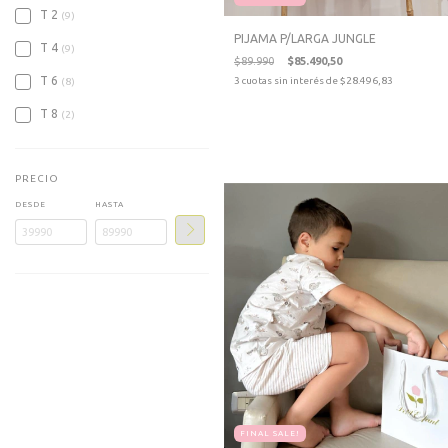
T 2
(9)
PIJAMA P/LARGA JUNGLE
T 4
(9)
$89.990
$85.490,50
T 6
3
cuotas sin interés de
$28.496,83
(8)
T 8
(2)
PRECIO
DESDE
HASTA
FINAL SALE!