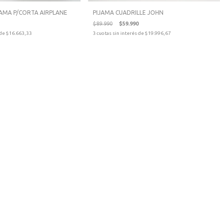
IJAMA P/CORTA AIRPLANE
PIJAMA CUADRILLE JOHN
$89.990
$59.990
 de
$16.663,33
3
cuotas sin interés de
$19.996,67