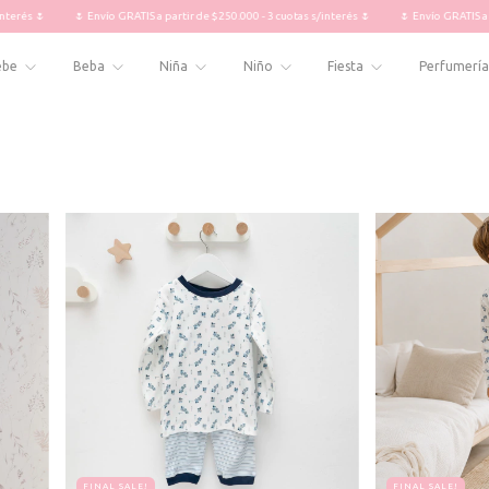
🌷 Envío GRATIS a partir de $250.000 - 3 cuotas s/interés 🌷
🌷 Envío GRATIS a partir de $
ebe
Beba
Niña
Niño
Fiesta
Perfumería
FINAL SALE!
FINAL SALE!