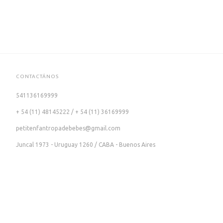
CONTACTÁNOS
541136169999
+ 54 (11) 48145222 / + 54 (11) 36169999
petitenfantropadebebes@gmail.com
Juncal 1973 - Uruguay 1260 / CABA - Buenos Aires