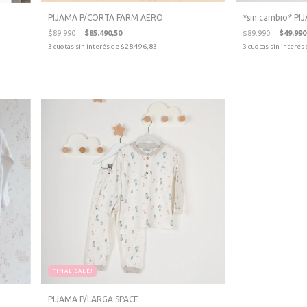
PIJAMA P/CORTA FARM AERO
*sin cambio* P
$89.990
$85.490,50
$89.990
$49.990
3
cuotas sin interés de
$28.496,83
3
cuotas sin interés
FINAL SALE!
PIJAMA P/LARGA SPACE