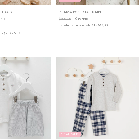
 TRAIN
PIJAMA P/CORTA TRAIN
,50
$89.990
$49.990
3
cuotas sin interés de
$16.663,33
 de
$28.496,83
FINAL SALE!