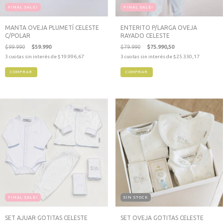
FINAL SALE!
FINAL SALE!
MANTA OVEJA PLUMETÍ CELESTE
ENTERITO P/LARGA OVEJA
C/POLAR
RAYADO CELESTE
$99.990
$59.990
$79.990
$75.990,50
3
cuotas sin interés de
$19.996,67
3
cuotas sin interés de
$25.330,17
COMPRAR
FINAL SALE!
SIN STOCK
SET AJUAR GOTITAS CELESTE
SET OVEJA GOTITAS CELESTE