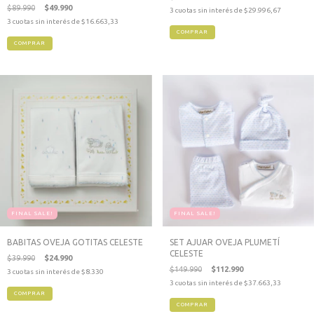
CELESTE
$89.990
$49.990
3
cuotas sin interés de
$29.996,67
3
cuotas sin interés de
$16.663,33
COMPRAR
COMPRAR
FINAL SALE!
FINAL SALE!
BABITAS OVEJA GOTITAS CELESTE
SET AJUAR OVEJA PLUMETÍ
CELESTE
$39.990
$24.990
$149.990
$112.990
3
cuotas sin interés de
$8.330
3
cuotas sin interés de
$37.663,33
COMPRAR