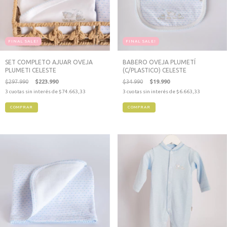
FINAL SALE!
FINAL SALE!
SET COMPLETO AJUAR OVEJA
BABERO OVEJA PLUMETÍ
PLUMETI CELESTE
(C/PLASTICO) CELESTE
$297.990
$223.990
$34.990
$19.990
3
cuotas sin interés de
$74.663,33
3
cuotas sin interés de
$6.663,33
COMPRAR