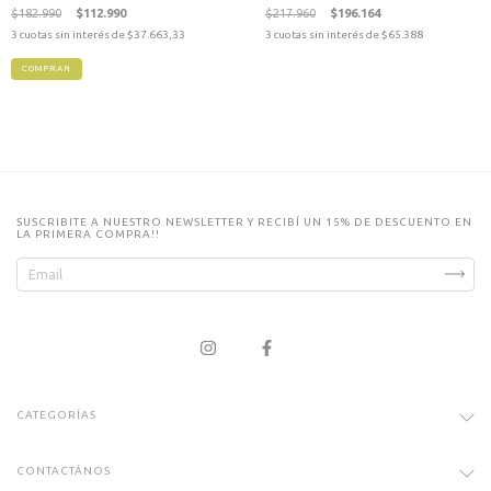
$182.990
$112.990
$217.960
$196.164
3
cuotas sin interés de
$37.663,33
3
cuotas sin interés de
$65.388
COMPRAR
SUSCRIBITE A NUESTRO NEWSLETTER Y RECIBÍ UN 15% DE DESCUENTO EN
LA PRIMERA COMPRA!!
CATEGORÍAS
CONTACTÁNOS