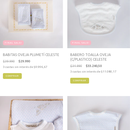
FINAL SALE!
FINAL SALE!
BABITAS OVEJA PLUMETÍ CELESTE
BABERO TOALLA OVEJA
(C/PLASTICO) CELESTE
$39.990
$29.990
$34.990
$33.240,50
3
cuotas sin interés de
$9.996,67
3
cuotas sin interés de
$11.080,17