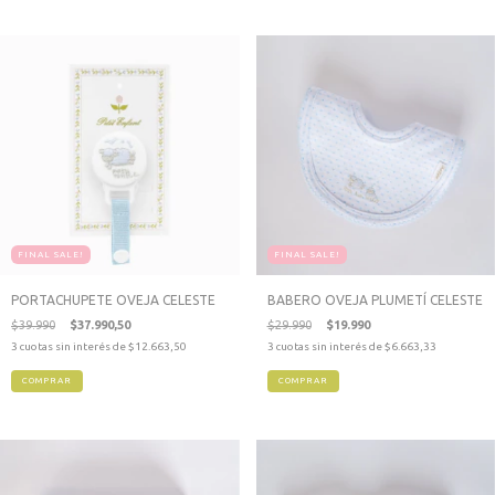
FINAL SALE!
FINAL SALE!
PORTACHUPETE OVEJA CELESTE
BABERO OVEJA PLUMETÍ CELESTE
$39.990
$37.990,50
$29.990
$19.990
3
cuotas sin interés de
$12.663,50
3
cuotas sin interés de
$6.663,33