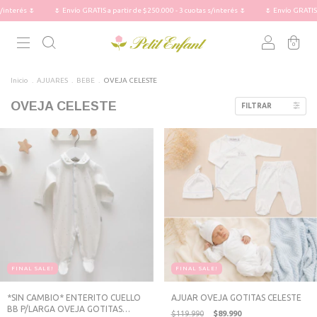
és 🌷
🌷 Envío GRATIS a partir de $250.000 - 3 cuotas s/interés 🌷
🌷 Envío GRATIS a part
0
Inicio
.
AJUARES
.
BEBE
.
OVEJA CELESTE
OVEJA CELESTE
FILTRAR
FINAL SALE!
FINAL SALE!
*SIN CAMBIO* ENTERITO CUELLO
AJUAR OVEJA GOTITAS CELESTE
BB P/LARGA OVEJA GOTITAS
$119.990
$89.990