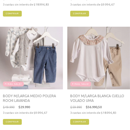
3
cuotas sin interés de
$18.996,83
3
cuotas sin interés de
$9.996,67
COMPRAR
COMPRAR
FINAL SALE!
FINAL SALE!
BODY M/LARGA MEDIO POLERA
BODY M/LARGA BLANCA CUELLO
ROCHI LAVANDA
VOLADO UMA
$49.990
$29.990
$59.990
$56.990,50
3
cuotas sin interés de
$9.996,67
3
cuotas sin interés de
$18.996,83
COMPRAR
COMPRAR