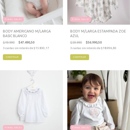
FINAL SALE!
FINAL SALE!
BODY AMERICANO M/LARGA
BODY M/LARGA ESTAMPADA ZOE
BASIC BLANCO
AZUL
$49.990
$47.490,50
$59.990
$56.990,50
3
cuotas sin interés de
$15.830,17
3
cuotas sin interés de
$18.996,83
COMPRAR
COMPRAR
FINAL SALE!
FINAL SALE!