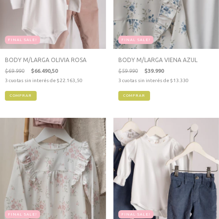
FINAL SALE!
FINAL SALE!
BODY M/LARGA OLIVIA ROSA
BODY M/LARGA VIENA AZUL
$69.990
$66.490,50
$59.990
$39.990
3
cuotas sin interés de
$22.163,50
3
cuotas sin interés de
$13.330
COMPRAR
COMPRAR
FINAL SALE!
FINAL SALE!