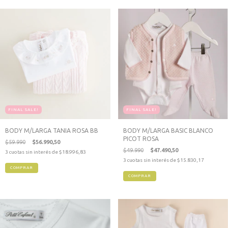
FINAL SALE!
FINAL SALE!
BODY M/LARGA TANIA ROSA BB
BODY M/LARGA BASIC BLANCO
PICOT ROSA
$59.990
$56.990,50
$49.990
$47.490,50
3
cuotas sin interés de
$18.996,83
3
cuotas sin interés de
$15.830,17
COMPRAR
COMPRAR