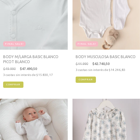
FINAL SALE!
FINAL SALE!
BODY M/LARGA BASIC BLANCO
BODY MUSCULOSA BASIC BLANCO
PICOT BLANCO
$44.990
$42.740,50
$49.990
$47.490,50
3
cuotas sin interés de
$14.246,83
3
cuotas sin interés de
$15.830,17
COMPRAR
COMPRAR