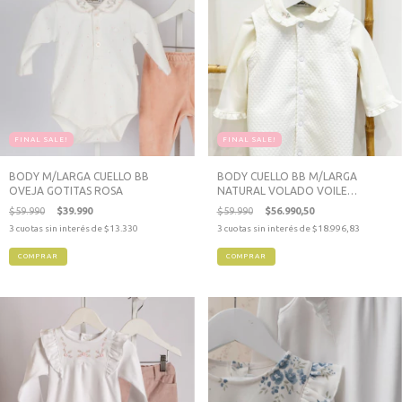
FINAL SALE!
FINAL SALE!
BODY M/LARGA CUELLO BB
BODY CUELLO BB M/LARGA
OVEJA GOTITAS ROSA
NATURAL VOLADO VOILE
RAMILLETE
$59.990
$39.990
$59.990
$56.990,50
3
cuotas sin interés de
$13.330
3
cuotas sin interés de
$18.996,83
COMPRAR
COMPRAR