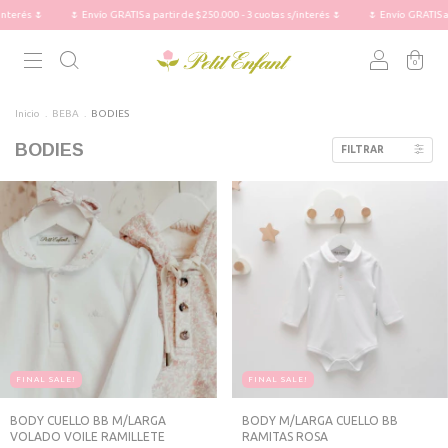
🌷 Envío GRATIS a partir de $250.000 - 3 cuotas s/interés 🌷
🌷 Envío GRATIS a partir de 
0
Inicio
.
BEBA
.
BODIES
BODIES
FILTRAR
FINAL SALE!
FINAL SALE!
BODY CUELLO BB M/LARGA
BODY M/LARGA CUELLO BB
VOLADO VOILE RAMILLETE
RAMITAS ROSA