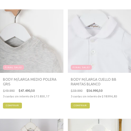
FINAL SALE!
FINAL SALE!
BODY M/LARGA MEDIO POLERA
BODY M/LARGA CUELLO BB
GRIS
RAMITAS BLANCO
$49.990
$47.490,50
$59.990
$56.990,50
3
cuotas sin interés de
$15.830,17
3
cuotas sin interés de
$18.996,83
COMPRAR
COMPRAR