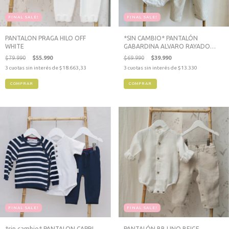
FINAL SALE!
FINAL SALE!
*SIN CAMBIO* PANTALÓN
PANTALON PRAGA HILO OFF
GABARDINA ALVARO RAYADO
WHITE
BEIGE
$69.990
$39.990
$79.990
$55.990
3
cuotas sin interés de
$13.330
3
cuotas sin interés de
$18.663,33
COMPRAR
COMPRAR
FINAL SALE!
FINAL SALE!
*sin cambio* PANTALON CAPRI
PANTALÓN BB LINO BEIGE