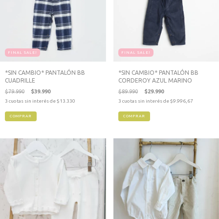
FINAL SALE!
FINAL SALE!
*SIN CAMBIO* PANTALÓN BB
*SIN CAMBIO* PANTALÓN BB
CUADRILLE
CORDEROY AZUL MARINO
$79.990
$39.990
$89.990
$29.990
3
cuotas sin interés de
$13.330
3
cuotas sin interés de
$9.996,67
COMPRAR
COMPRAR