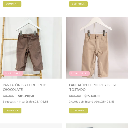
COMPRAR
COMPRAR
FINAL SALE!
FINAL SALE!
PANTALÓN BB CORDEROY
PANTALÓN CORDEROY BEIGE
CHOCOLATE
TOSTADO
$89.990
$85.490,50
$89.990
$85.490,50
3
cuotas sin interés de
$28.496,83
3
cuotas sin interés de
$28.496,83
COMPRAR
COMPRAR