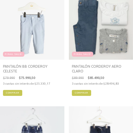
FINAL SALE!
FINAL SALE!
PANTALÓN BB CORDEROY
PANTALÓN CORDEROY AERO
CELESTE
CLARO
$79.990
$75.990,50
$89.990
$85.490,50
3
cuotas sin interés de
$25.330,17
3
cuotas sin interés de
$28.496,83
COMPRAR
COMPRAR