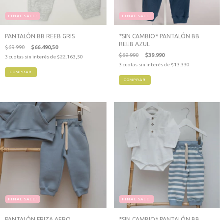
FINAL SALE!
FINAL SALE!
PANTALÓN BB REEB GRIS
*SIN CAMBIO* PANTALÓN BB
REEB AZUL
$69.990
$66.490,50
$69.990
$39.990
3
cuotas sin interés de
$22.163,50
3
cuotas sin interés de
$13.330
COMPRAR
COMPRAR
FINAL SALE!
FINAL SALE!
PANTALÓN FRIZA AERO
*SIN CAMBIO* PANTALÓN BB