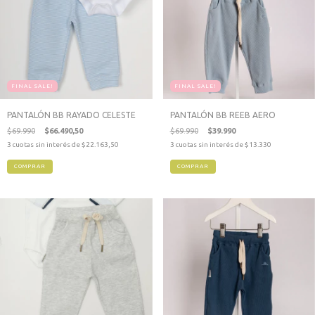
FINAL SALE!
FINAL SALE!
PANTALÓN BB RAYADO CELESTE
PANTALÓN BB REEB AERO
$69.990
$66.490,50
$69.990
$39.990
3
cuotas sin interés de
$22.163,50
3
cuotas sin interés de
$13.330
COMPRAR
COMPRAR