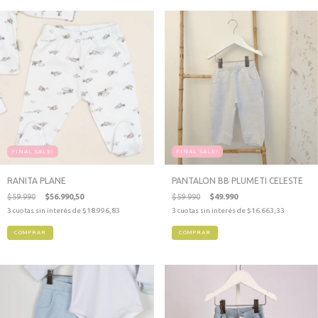
FINAL SALE!
FINAL SALE!
RANITA PLANE
PANTALON BB PLUMETI CELESTE
$59.990
$56.990,50
$59.990
$49.990
3
cuotas sin interés de
$18.996,83
3
cuotas sin interés de
$16.663,33
COMPRAR
COMPRAR