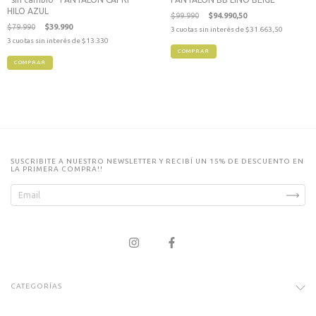
HILO AZUL
$99.990
$94.990,50
$79.990
$39.990
3
cuotas sin interés de
$31.663,50
3
cuotas sin interés de
$13.330
COMPRAR
COMPRAR
SUSCRIBITE A NUESTRO NEWSLETTER Y RECIBÍ UN 15% DE DESCUENTO EN
LA PRIMERA COMPRA!!
CATEGORÍAS