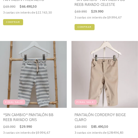
REEB RAYADO CELESTE
$69.990
$66.490,50
$69.990
$29.990
3
cuotas sin interés de
$22.163,50
3
cuotas sin interés de
$9.996,67
COMPRAR
COMPRAR
FINAL SALE!
FINAL SALE!
*SIN CAMBIO* PANTALÓN BB
PANTALÓN CORDEROY BEIGE
REEB RAYADO GRIS
CLARO
$69.990
$29.990
$89.990
$85.490,50
3
cuotas sin interés de
$9.996,67
3
cuotas sin interés de
$28.496,83