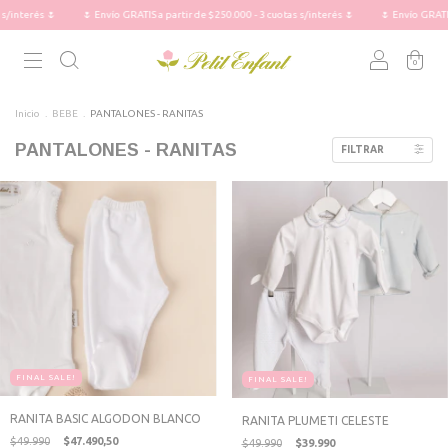
🌷
🌷 Envío GRATIS a partir de $250.000 - 3 cuotas s/interés 🌷
🌷 Envío GRATIS a partir 
0
Inicio
.
BEBE
.
PANTALONES - RANITAS
PANTALONES - RANITAS
FILTRAR
FINAL SALE!
FINAL SALE!
RANITA BASIC ALGODON BLANCO
RANITA PLUMETI CELESTE
$49.990
$47.490,50
$49.990
$39.990