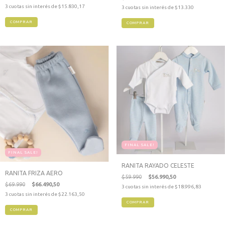
3
cuotas sin interés de
$15.830,17
3
cuotas sin interés de
$13.330
COMPRAR
COMPRAR
FINAL SALE!
FINAL SALE!
RANITA RAYADO CELESTE
RANITA FRIZA AERO
$59.990
$56.990,50
$69.990
$66.490,50
3
cuotas sin interés de
$18.996,83
3
cuotas sin interés de
$22.163,50
COMPRAR
COMPRAR