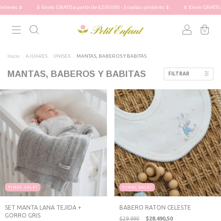
 🌷
🌷 Envío GRATIS a partir de $250.000 - 3 cuotas s/interés 🌷
🌷 Envío GRATIS a partir
0
Inicio
.
AJUARES
.
UNISEX
.
MANTAS, BABEROS Y BABITAS
MANTAS, BABEROS Y BABITAS
FILTRAR
FINAL SALE!
FINAL SALE!
SET MANTA LANA TEJIDA +
BABERO RATON CELESTE
GORRO GRIS
$29.990
$28.490,50