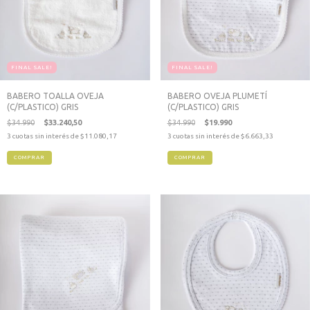
FINAL SALE!
FINAL SALE!
BABERO TOALLA OVEJA
BABERO OVEJA PLUMETÍ
(C/PLASTICO) GRIS
(C/PLASTICO) GRIS
$34.990
$33.240,50
$34.990
$19.990
3
cuotas sin interés de
$11.080,17
3
cuotas sin interés de
$6.663,33