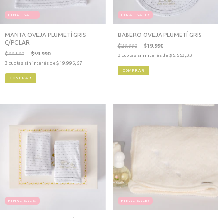
FINAL SALE!
FINAL SALE!
MANTA OVEJA PLUMETÍ GRIS
BABERO OVEJA PLUMETÍ GRIS
C/POLAR
$29.990
$19.990
$99.990
$59.990
3
cuotas sin interés de
$6.663,33
3
cuotas sin interés de
$19.996,67
FINAL SALE!
FINAL SALE!