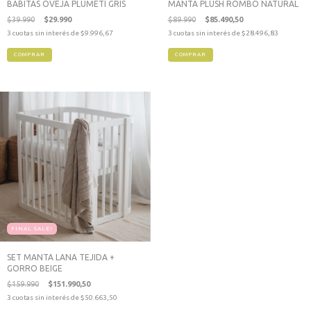
BABITAS OVEJA PLUMETÍ GRIS
MANTA PLUSH ROMBO NATURAL
$39.990
$29.990
$89.990
$85.490,50
3
cuotas sin interés de
$9.996,67
3
cuotas sin interés de
$28.496,83
FINAL SALE!
SET MANTA LANA TEJIDA +
GORRO BEIGE
$159.990
$151.990,50
3
cuotas sin interés de
$50.663,50