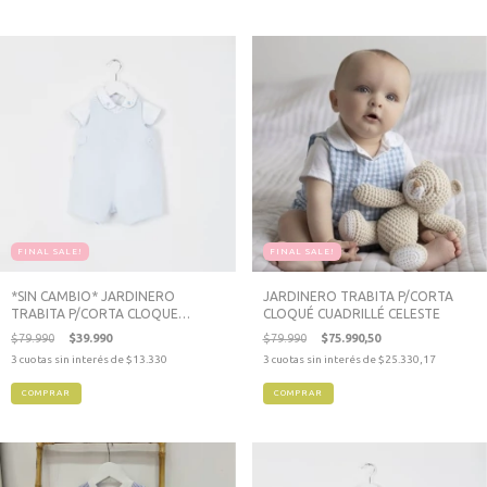
FINAL SALE!
FINAL SALE!
*SIN CAMBIO* JARDINERO
JARDINERO TRABITA P/CORTA
TRABITA P/CORTA CLOQUE
CLOQUÉ CUADRILLÉ CELESTE
CELESTE
$79.990
$39.990
$79.990
$75.990,50
3
cuotas sin interés de
$13.330
3
cuotas sin interés de
$25.330,17
COMPRAR
COMPRAR