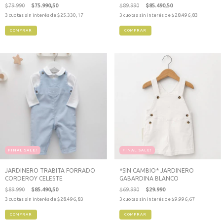
$79.990
$75.990,50
$89.990
$85.490,50
3
cuotas sin interés de
$25.330,17
3
cuotas sin interés de
$28.496,83
COMPRAR
COMPRAR
FINAL SALE!
FINAL SALE!
JARDINERO TRABITA FORRADO
*SIN CAMBIO* JARDINERO
CORDEROY CELESTE
GABARDINA BLANCO
$89.990
$85.490,50
$69.990
$29.990
3
cuotas sin interés de
$28.496,83
3
cuotas sin interés de
$9.996,67
COMPRAR
COMPRAR