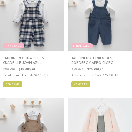
FINAL SALE!
FINAL SALE!
JARDINERO TIRADORES
JARDINERO TIRADORES
CUADRILLE JOHN AZUL
CORDEROY AERO CLARO
$89.990
$85.490,50
$79.990
$75.990,50
3
cuotas sin interés de
$28.496,83
3
cuotas sin interés de
$25.330,17
COMPRAR
COMPRAR