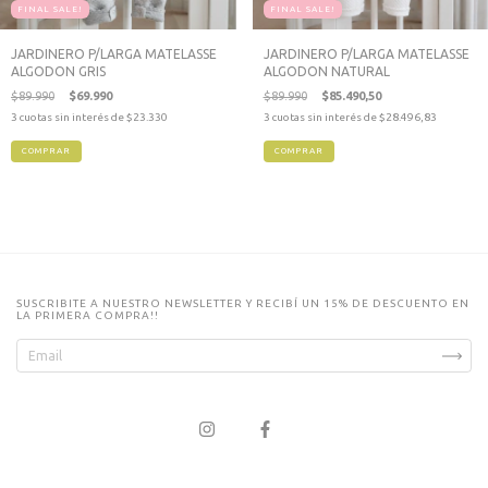
FINAL SALE!
FINAL SALE!
JARDINERO P/LARGA MATELASSE
JARDINERO P/LARGA MATELASSE
ALGODON GRIS
ALGODON NATURAL
$89.990
$69.990
$89.990
$85.490,50
3
cuotas sin interés de
$23.330
3
cuotas sin interés de
$28.496,83
COMPRAR
COMPRAR
SUSCRIBITE A NUESTRO NEWSLETTER Y RECIBÍ UN 15% DE DESCUENTO EN
LA PRIMERA COMPRA!!