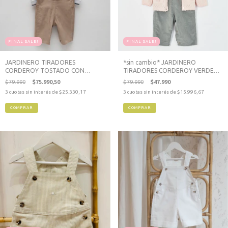
FINAL SALE!
FINAL SALE!
JARDINERO TIRADORES
*sin cambio* JARDINERO
CORDEROY TOSTADO CON
TIRADORES CORDEROY VERDE
BOTONES
SECO
$79.990
$75.990,50
$79.990
$47.990
3
cuotas sin interés de
$25.330,17
3
cuotas sin interés de
$15.996,67
COMPRAR
COMPRAR