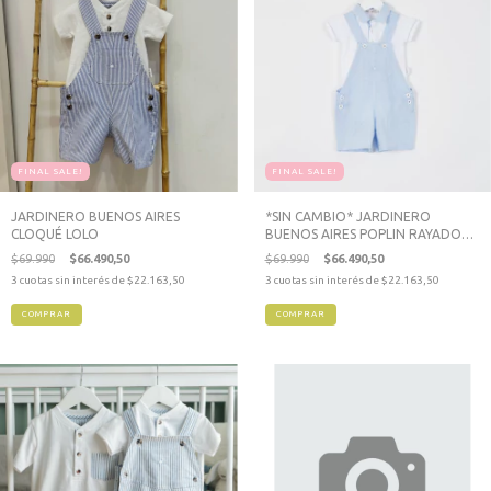
FINAL SALE!
FINAL SALE!
JARDINERO BUENOS AIRES
*SIN CAMBIO* JARDINERO
CLOQUÉ LOLO
BUENOS AIRES POPLIN RAYADO
CELESTE
$69.990
$66.490,50
$69.990
$66.490,50
3
cuotas sin interés de
$22.163,50
3
cuotas sin interés de
$22.163,50
COMPRAR
COMPRAR