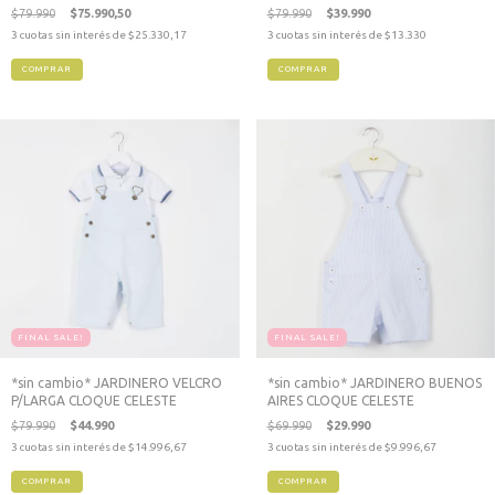
MARTIN
$79.990
$75.990,50
$79.990
$39.990
3
cuotas sin interés de
$25.330,17
3
cuotas sin interés de
$13.330
COMPRAR
COMPRAR
FINAL SALE!
FINAL SALE!
*sin cambio* JARDINERO VELCRO
*sin cambio* JARDINERO BUENOS
P/LARGA CLOQUE CELESTE
AIRES CLOQUE CELESTE
$79.990
$44.990
$69.990
$29.990
3
cuotas sin interés de
$14.996,67
3
cuotas sin interés de
$9.996,67
COMPRAR
COMPRAR