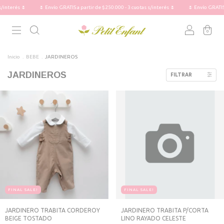
🌷
🌷 Envío GRATIS a partir de $250.000 - 3 cuotas s/interés 🌷
🌷 Envío GRATIS a partir 
0
Inicio
.
BEBE
.
JARDINEROS
JARDINEROS
FILTRAR
FINAL SALE!
FINAL SALE!
JARDINERO TRABITA CORDEROY
JARDINERO TRABITA P/CORTA
BEIGE TOSTADO
LINO RAYADO CELESTE