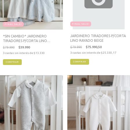
FINAL SALE!
FINAL SALE!
JARDINERO TIRADORES P/CORTA
*SIN CAMBIO* JARDINERO
LINO RAYADO BEIGE
TIRADORES P/CORTA LINO
RAYADO TOMI
$79.990
$75.990,50
$79.990
$39.990
3
cuotas sin interés de
$25.330,17
3
cuotas sin interés de
$13.330
COMPRAR
COMPRAR