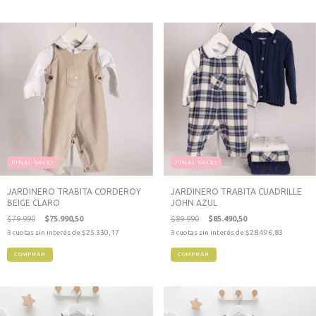
FINAL SALE!
FINAL SALE!
JARDINERO TRABITA CORDEROY
JARDINERO TRABITA CUADRILLE
BEIGE CLARO
JOHN AZUL
$79.990
$75.990,50
$89.990
$85.490,50
3
cuotas sin interés de
$25.330,17
3
cuotas sin interés de
$28.496,83
COMPRAR
COMPRAR