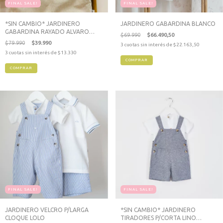
FINAL SALE!
FINAL SALE!
*SIN CAMBIO* JARDINERO
JARDINERO GABARDINA BLANCO
GABARDINA RAYADO ALVARO
$69.990
$66.490,50
BEIGE
$79.990
$39.990
3
cuotas sin interés de
$22.163,50
3
cuotas sin interés de
$13.330
COMPRAR
COMPRAR
FINAL SALE!
FINAL SALE!
JARDINERO VELCRO P/LARGA
*SIN CAMBIO* JARDINERO
CLOQUE LOLO
TIRADORES P/CORTA LINO