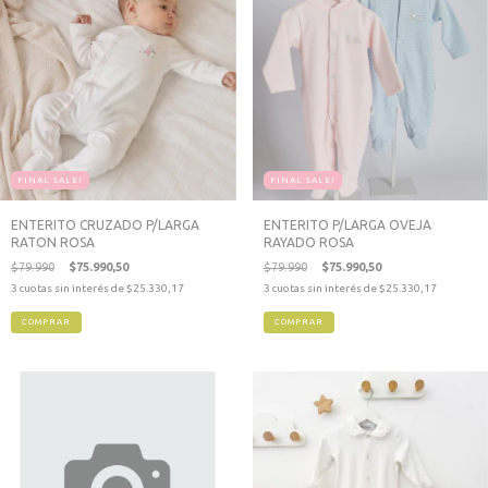
FINAL SALE!
FINAL SALE!
ENTERITO CRUZADO P/LARGA
ENTERITO P/LARGA OVEJA
RATON ROSA
RAYADO ROSA
$79.990
$75.990,50
$79.990
$75.990,50
3
cuotas sin interés de
$25.330,17
3
cuotas sin interés de
$25.330,17
COMPRAR
COMPRAR