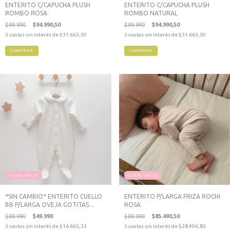
ENTERITO C/CAPUCHA PLUSH
ENTERITO C/CAPUCHA PLUSH
ROMBO ROSA
ROMBO NATURAL
$99.990
$94.990,50
$99.990
$94.990,50
3
cuotas sin interés de
$31.663,50
3
cuotas sin interés de
$31.663,50
COMPRAR
COMPRAR
FINAL SALE!
FINAL SALE!
*SIN CAMBIO* ENTERITO CUELLO
ENTERITO P/LARGA FRIZA ROCHI
BB P/LARGA OVEJA GOTITAS
ROSA
ROSA
$89.990
$49.990
$89.990
$85.490,50
3
cuotas sin interés de
$16.663,33
3
cuotas sin interés de
$28.496,83