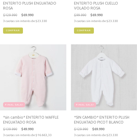
ENTERITO PLUSH ENGUATADO
ENTERITO PLUSH CUELLO
ROSA
VOLADO ROSA
$129.990
$69.990
$99.990
$69.990
3
cuotas sin interés de
$23.330
3
cuotas sin interés de
$23.330
COMPRAR
COMPRAR
FINAL SALE!
FINAL SALE!
*sin cambio* ENTERITO WAFFLE
*SIN CAMBIO* ENTERITO PLUSH
ENGUATADO ROSA
ENGUATADO PICOT BLANCO
$139.990
$49.990
$129.990
$69.990
3
cuotas sin interés de
$16.663,33
3
cuotas sin interés de
$23.330