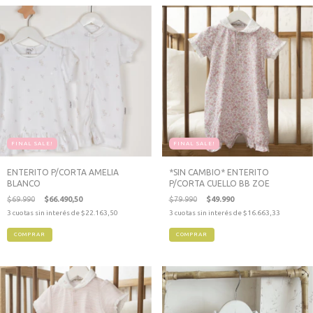
FINAL SALE!
FINAL SALE!
ENTERITO P/CORTA AMELIA
*SIN CAMBIO* ENTERITO
BLANCO
P/CORTA CUELLO BB ZOE
$69.990
$66.490,50
$79.990
$49.990
3
cuotas sin interés de
$22.163,50
3
cuotas sin interés de
$16.663,33
COMPRAR
COMPRAR