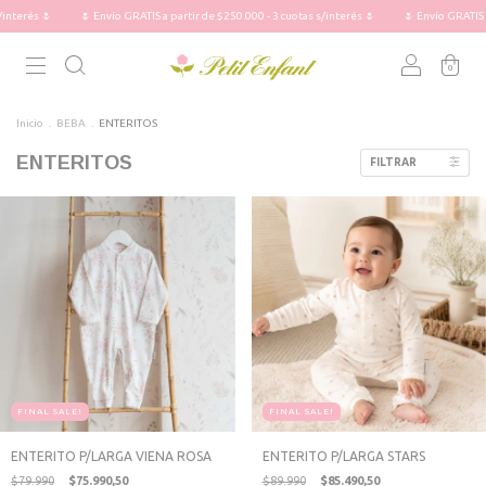
Envío GRATIS a partir de $250.000 - 3 cuotas s/interés 🌷
🌷 Envío GRATIS a partir de $250.000
0
Inicio
.
BEBA
.
ENTERITOS
ENTERITOS
FILTRAR
FINAL SALE!
FINAL SALE!
ENTERITO P/LARGA VIENA ROSA
ENTERITO P/LARGA STARS
$79.990
$75.990,50
$89.990
$85.490,50