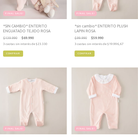
FINAL SALE!
FINAL SALE!
*SIN CAMBIO* ENTERITO
*sin cambio* ENTERITO PLUSH
ENGUATADO TEJIDO ROSA
LAPIN ROSA
$139.990
$69.990
$99.990
$59.990
3
cuotas sin interés de
$23.330
3
cuotas sin interés de
$19.996,67
COMPRAR
COMPRAR
FINAL SALE!
FINAL SALE!