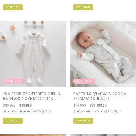
COMPRAR
COMPRAR
FINAL SALE!
FINAL SALE!
*SIN CAMBIO* ENTERITO CUELLO
ENTERITO P/LARGA ALGODON
BB P/LARGA OVEJA GOTITAS
ESTAMPADO JUNGLE
BEIGE
$89.990
$49.990
$79.990
$75.990,50
3
cuotas sin interés de
$16.663,33
3
cuotas sin interés de
$25.330,17
COMPRAR
COMPRAR