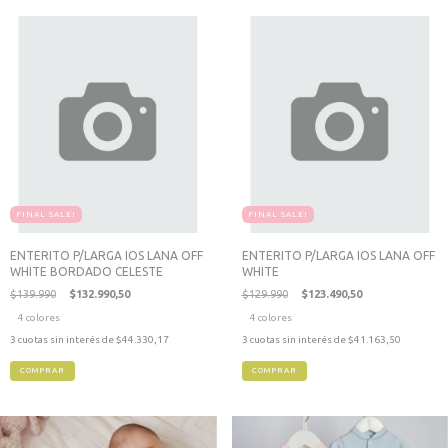
FINAL SALE!
FINAL SALE!
ENTERITO P/LARGA IOS LANA OFF
ENTERITO P/LARGA IOS LANA OFF
WHITE BORDADO CELESTE
WHITE
$139.990
$132.990,50
$129.990
$123.490,50
4 colores
4 colores
3
cuotas sin interés de
$44.330,17
3
cuotas sin interés de
$41.163,50
COMPRAR
COMPRAR