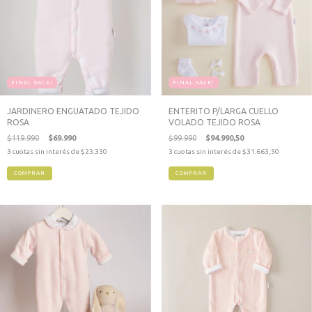
FINAL SALE!
FINAL SALE!
JARDINERO ENGUATADO TEJIDO
ENTERITO P/LARGA CUELLO
ROSA
VOLADO TEJIDO ROSA
$119.990
$69.990
$99.990
$94.990,50
3
cuotas sin interés de
$23.330
3
cuotas sin interés de
$31.663,50
COMPRAR
COMPRAR