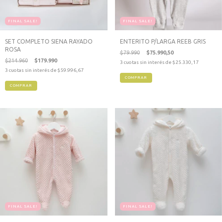
FINAL SALE!
FINAL SALE!
SET COMPLETO SIENA RAYADO
ENTERITO P/LARGA REEB GRIS
ROSA
$79.990
$75.990,50
$214.960
$179.990
3
cuotas sin interés de
$25.330,17
3
cuotas sin interés de
$59.996,67
COMPRAR
COMPRAR
FINAL SALE!
FINAL SALE!