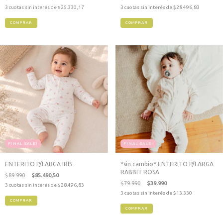
3
cuotas sin interés de
$25.330,17
3
cuotas sin interés de
$28.496,83
COMPRAR
COMPRAR
FINAL SALE!
FINAL SALE!
ENTERITO P/LARGA IRIS
*sin cambio* ENTERITO P/LARGA
RABBIT ROSA
$89.990
$85.490,50
$79.990
$39.990
3
cuotas sin interés de
$28.496,83
3
cuotas sin interés de
$13.330
COMPRAR
COMPRAR