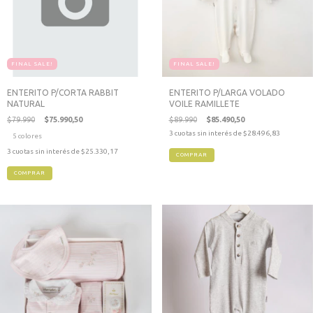
FINAL SALE!
FINAL SALE!
ENTERITO P/CORTA RABBIT
ENTERITO P/LARGA VOLADO
NATURAL
VOILE RAMILLETE
$79.990
$75.990,50
$89.990
$85.490,50
3
cuotas sin interés de
$28.496,83
5 colores
3
cuotas sin interés de
$25.330,17
COMPRAR
COMPRAR