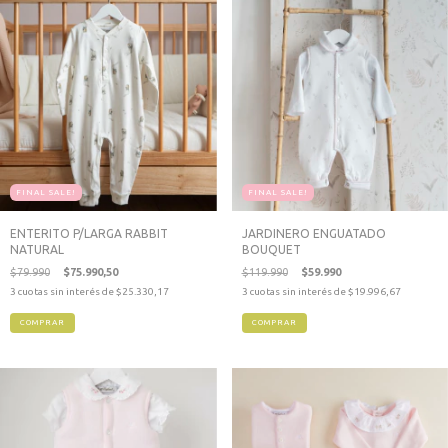
FINAL SALE!
FINAL SALE!
ENTERITO P/LARGA RABBIT
JARDINERO ENGUATADO
NATURAL
BOUQUET
$79.990
$75.990,50
$119.990
$59.990
3
cuotas sin interés de
$25.330,17
3
cuotas sin interés de
$19.996,67
COMPRAR
COMPRAR