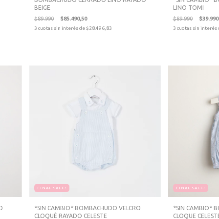
BEIGE
LINO TOMI
$89.990
$85.490,50
$89.990
$39.990
3
cuotas sin interés de
$28.496,83
3
cuotas sin interés
FINAL SALE!
FINAL SALE!
O
*SIN CAMBIO* BOMBACHUDO VELCRO
*SIN CAMBIO*
CLOQUÉ RAYADO CELESTE
CLOQUE CELEST