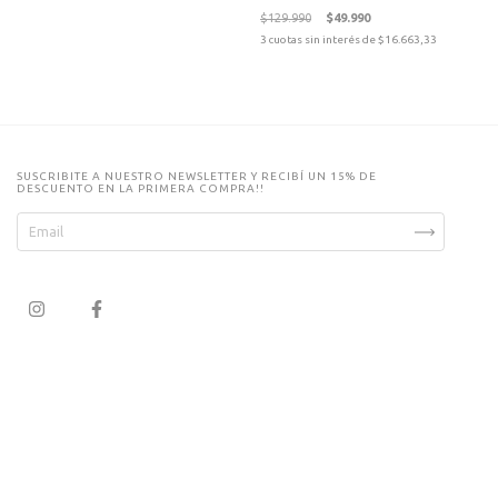
$129.990
$49.990
3
cuotas sin interés de
$16.663,33
SUSCRIBITE A NUESTRO NEWSLETTER Y RECIBÍ UN 15% DE
DESCUENTO EN LA PRIMERA COMPRA!!