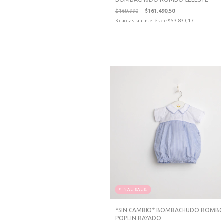
$169.990
$161.490,50
3
cuotas sin interés de
$53.830,17
FINAL SALE!
*SIN CAMBIO* BOMBACHUDO ROMB
POPLIN RAYADO