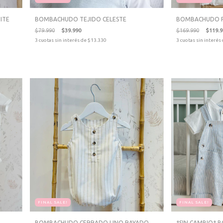
ITE
BOMBACHUDO TEJIDO CELESTE
BOMBACHUDO 
$79.990
$39.990
$169.990
$119.9
3
cuotas sin interés de
$13.330
3
cuotas sin interés
FINAL SALE!
FINAL SALE!
BOMBACHUDO CERRADO LINO RAYADO
*SIN CAMBIO*