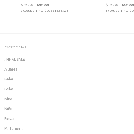
$79.990
$49.990
$79.990
$39.990
3
cuotas sin interés de
$16.663,33
3
cuotas sin interés
CATEGORÍAS
¡ FINAL SALE !
Ajuares
Bebe
Beba
Niña
Niño
Fiesta
Perfumería