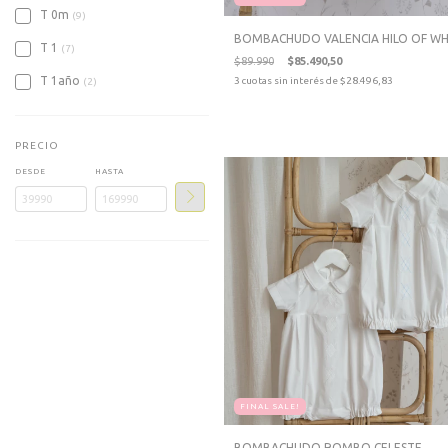
T 0m
(9)
BOMBACHUDO VALENCIA HILO OF WH
T 1
(7)
$89.990
$85.490,50
T 1año
3
cuotas sin interés de
$28.496,83
(2)
PRECIO
DESDE
HASTA
FINAL SALE!
BOMBACHUDO ROMBO CELESTE