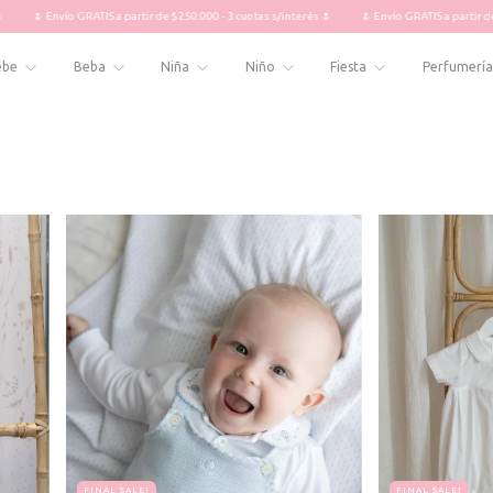
ío GRATIS a partir de $250.000 - 3 cuotas s/interés 🌷
🌷 Envío GRATIS a partir de $250.000 - 
ebe
Beba
Niña
Niño
Fiesta
Perfumería
FINAL SALE!
FINAL SALE!