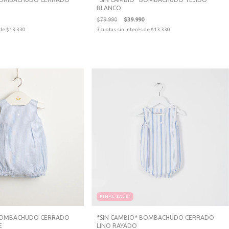
BLANCO
$79.990
$39.990
 de
$13.330
3
cuotas sin interés de
$13.330
FINAL SALE!
 BOMBACHUDO CERRADO
*SIN CAMBIO* BOMBACHUDO CERRADO
E
LINO RAYADO