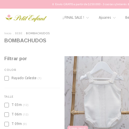
🌷 Envío GRATIS a partir de $250.000 - 3 cuotas s/interés 🌷
🌷 Env
¡ FINAL SALE !
Ajuares
B
Inicio
.
BEBE
.
BOMBACHUDOS
BOMBACHUDOS
Filtrar por
COLOR
Rayado Celeste
(1)
TALLE
T 03m
(12)
T 06m
(12)
T 09m
(9)
FINAL SALE!