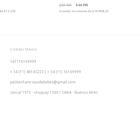
$89.990
$44.995
 de
$13.330
3
cuotas sin interés de
$14.998,33
CONTACTÁNOS
541136169999
+ 54 (11) 48145222 / + 54 (11) 36169999
petitenfantropadebebes@gmail.com
Juncal 1973 - Uruguay 1260 / CABA - Buenos Aires