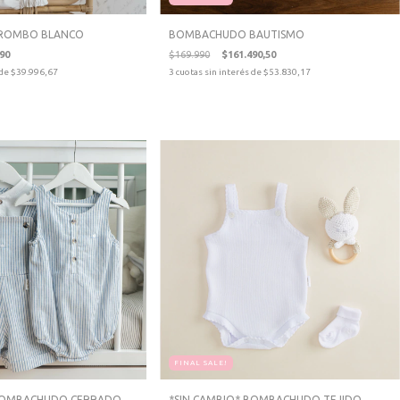
ROMBO BLANCO
BOMBACHUDO BAUTISMO
90
$169.990
$161.490,50
 de
$39.996,67
3
cuotas sin interés de
$53.830,17
FINAL SALE!
 BOMBACHUDO CERRADO
*SIN CAMBIO* BOMBACHUDO TEJIDO